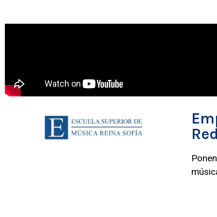
Emp
Red
Ponenc
música